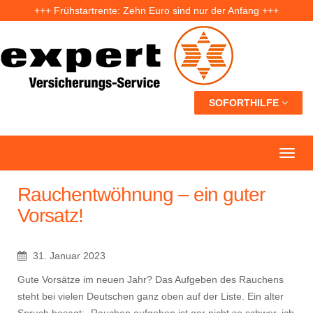
+++ Frühstartrente: Zehn Euro sind nur der Anfang +++
+++ Fünf Jahre nach der Ahrtal-Flut: Warum „Flutdemenz“ gefährlich werden kann +++
+++ Eigenheim: Warum frühzeitige Planung Geld sparen kann +++
SOFORTHILFE
Rauchentwöhnung – ein guter
Vorsatz!
31. Januar 2023
Gute Vorsätze im neuen Jahr? Das Aufgeben des Rauchens
steht bei vielen Deutschen ganz oben auf der Liste. Ein alter