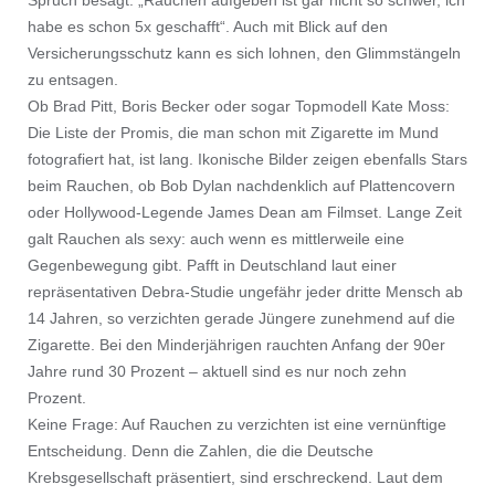
Spruch besagt: „Rauchen aufgeben ist gar nicht so schwer, ich
habe es schon 5x geschafft“. Auch mit Blick auf den
Versicherungsschutz kann es sich lohnen, den Glimmstängeln
zu entsagen.
Ob Brad Pitt, Boris Becker oder sogar Topmodell Kate Moss:
Die Liste der Promis, die man schon mit Zigarette im Mund
fotografiert hat, ist lang. Ikonische Bilder zeigen ebenfalls Stars
beim Rauchen, ob Bob Dylan nachdenklich auf Plattencovern
oder Hollywood-Legende James Dean am Filmset. Lange Zeit
galt Rauchen als sexy: auch wenn es mittlerweile eine
Gegenbewegung gibt. Pafft in Deutschland laut einer
repräsentativen Debra-Studie ungefähr jeder dritte Mensch ab
14 Jahren, so verzichten gerade Jüngere zunehmend auf die
Zigarette. Bei den Minderjährigen rauchten Anfang der 90er
Jahre rund 30 Prozent – aktuell sind es nur noch zehn
Prozent.
Keine Frage: Auf Rauchen zu verzichten ist eine vernünftige
Entscheidung. Denn die Zahlen, die die Deutsche
Krebsgesellschaft präsentiert, sind erschreckend. Laut dem