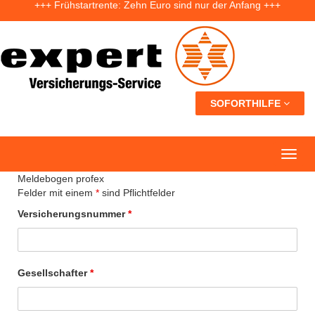
+++ Fünf Jahre nach der Ahrtal-Flut: Warum „Flutdemenz“ gefährlich werden kann +++
+++ Eigenheim: Warum frühzeitige Planung Geld sparen kann +++
SOFORTHILFE
Meldebogen profex
Felder mit einem
*
sind Pflichtfelder
Versicherungsnummer
*
Gesellschafter
*