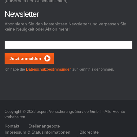
(außerhalb der Geschäftszeiten)
Newsletter
Abonnieren Sie den kostenlosen Newsletter und verpassen Sie
keine Neuigkeit oder Aktion mehr!
Jetzt anmelden
Ich habe die
Datenschutzbestimmungen
zur Kenntnis genommen.
Copyright © 2023 expert Versicherungs-Service GmbH - Alle Rechte
vorbehalten.
Kontakt
Stellenangebote
Impressum & Statusinformationen
Bildrechte