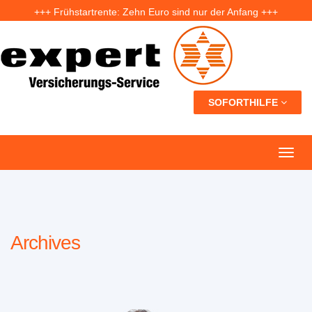
+++ Frühstartrente: Zehn Euro sind nur der Anfang +++
+++ Fünf Jahre nach der Ahrtal-Flut: Warum „Flutdemenz“ gefährlich werden kann +++
+++ Eigenheim: Warum frühzeitige Planung Geld sparen kann +++
SOFORTHILFE
Archives