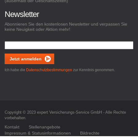
(außerhalb der Geschäftszeiten)
Newsletter
Abonnieren Sie den kostenlosen Newsletter und verpassen Sie
keine Neuigkeit oder Aktion mehr!
Jetzt anmelden
Ich habe die
Datenschutzbestimmungen
zur Kenntnis genommen.
Copyright © 2023 expert Versicherungs-Service GmbH - Alle Rechte
vorbehalten.
Kontakt
Stellenangebote
Impressum & Statusinformationen
Bildrechte