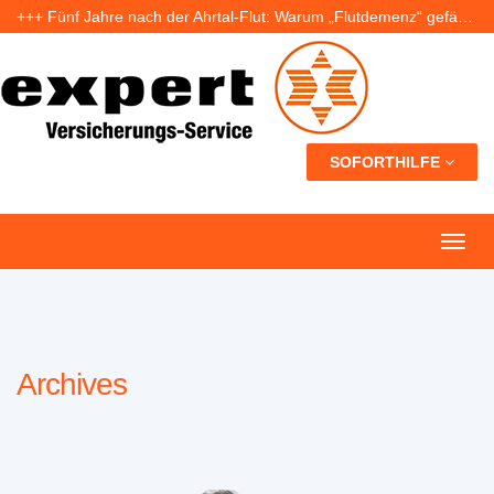
+++ Fünf Jahre nach der Ahrtal-Flut: Warum „Flutdemenz“ gefährlich werden kann +++
+++ Eigenheim: Warum frühzeitige Planung Geld sparen kann +++
+++ Urlaub ohne Sorgen: Was Nachbarn dürfen – und wer bei Schäden haftet +++
SOFORTHILFE
Archives