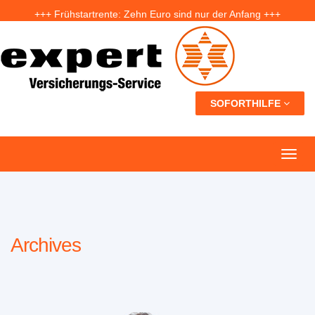
+++ Frühstartrente: Zehn Euro sind nur der Anfang +++
+++ Fünf Jahre nach der Ahrtal-Flut: Warum „Flutdemenz“ gefährlich werden kann +++
+++ Eigenheim: Warum frühzeitige Planung Geld sparen kann +++
SOFORTHILFE
Archives