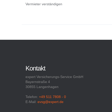
Vermieter verständigen
Kontakt
expert Versicherungs-Service GmbH
Bayernstraße 4
30855 Langenhagen
Telefon:
+49 511 7808 - 0
E-Mail:
evsg@expert.de