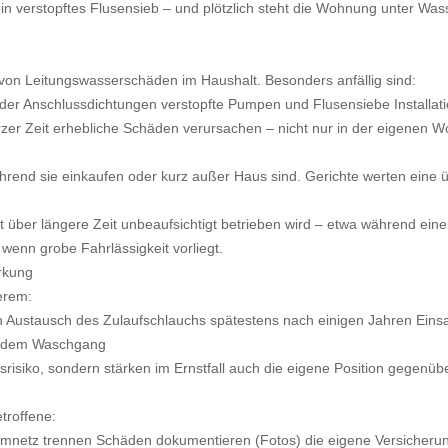
 ein verstopftes Flusensieb – und plötzlich steht die Wohnung unter 
on Leitungswasserschäden im Haushalt. Besonders anfällig sind:
oder Anschlussdichtungen verstopfte Pumpen und Flusensiebe Installati
kurzer Zeit erhebliche Schäden verursachen – nicht nur in der eigenen
rend sie einkaufen oder kurz außer Haus sind. Gerichte werten eine
über längere Zeit unbeaufsichtigt betrieben wird – etwa während ein
wenn grobe Fahrlässigkeit vorliegt.
rkung
erem:
 Austausch des Zulaufschlauchs spätestens nach einigen Jahren Eins
h dem Waschgang
siko, sondern stärken im Ernstfall auch die eigene Position gegenüb
troffene:
romnetz trennen Schäden dokumentieren (Fotos) die eigene Versicher