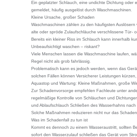
Ein geplatzter Schlauch, eine undichte Dichtung oder
gemeldet, häufig ausgelöst durch Waschmaschinen.
Kleine Ursache, großer Schaden
Waschmaschinen zählen zu den häufigsten Auslösern v
alte oder spröde Zulaufschläuche verschlissene Tür- 
Bereits ein kleiner Riss im Schlauch kann innerhalb 
Unbeaufsichtigt waschen – riskant?
Viele Menschen lassen die Waschmaschine laufen, wäh
Regel nicht als grob fahrlässig.
Problematisch kann es jedoch werden, wenn das Gerät 
solchen Fällen können Versicherer Leistungen kürzen, 
Aquastop und Wartung: Kleine Maßnahmen, große Wi
Zur Schadenvorsorge empfehlen Fachleute unter and
regelmäßige Kontrolle von Schläuchen und Dichtungen
und Ablaufschlauch Schließen des Wasserhahns nac
Solche Maßnahmen reduzieren nicht nur das Schadensri
Was im Schadenfall zu tun ist
Kommt es dennoch zu einem Wasseraustritt, sollten Be
sofort den Wasserzulauf schließen das Gerät vom St