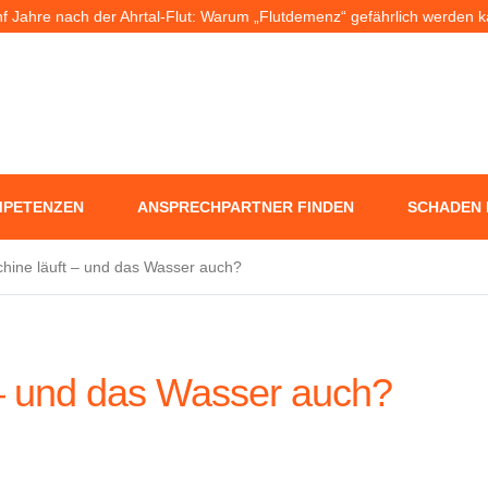
f Jahre nach der Ahrtal-Flut: Warum „Flutdemenz“ gefährlich werden 
+++ Eigenheim: Warum frühzeitige Planung Geld sparen kann +++
rlaub ohne Sorgen: Was Nachbarn dürfen – und wer bei Schäden haft
PETENZEN
ANSPRECHPARTNER FINDEN
SCHADEN
ine läuft – und das Wasser auch?
– und das Wasser auch?