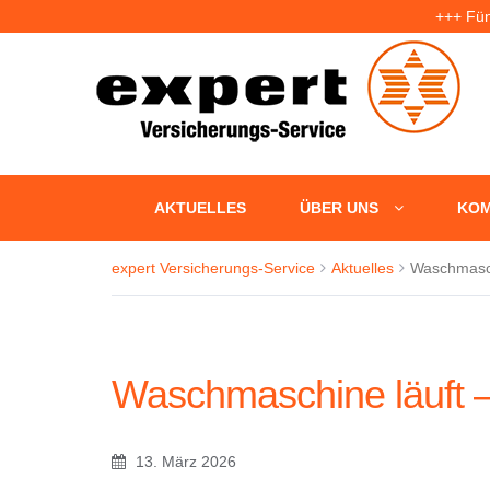
+++ Fün
+++ U
AKTUELLES
ÜBER UNS
KOM
expert Versicherungs-Service
Aktuelles
Waschmasch
Waschmaschine läuft 
13. März 2026