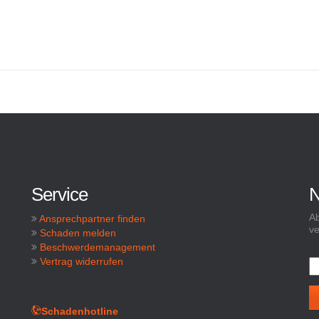
Service
N
Ab
Ansprechpartner finden
ve
Schaden melden
Beschwerdemanagement
Vertrag widerrufen
Schadenhotline