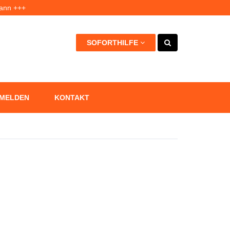
kann +++
et +++
SOFORTHILFE
 MELDEN
KONTAKT