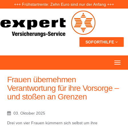
+++ Frühstartrente: Zehn Euro sind nur der Anfang +++
+++ Fünf Jahre nach der Ahrtal-Flut: Warum „Flutdemenz“ gefährlich werden kann +++
+++ Eigenheim: Warum frühzeitige Planung Geld sparen kann +++
SOFORTHILFE
Frauen übernehmen
Verantwortung für ihre Vorsorge –
und stoßen an Grenzen
03. Oktober 2025
Drei von vier Frauen kümmern sich selbst um ihre