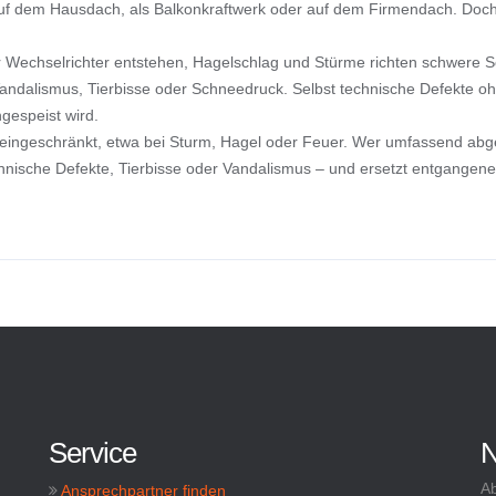
 auf dem Hausdach, als Balkonkraftwerk oder auf dem Firmendach. Doch
 Wechselrichter entstehen, Hagelschlag und Stürme richten schwere 
ndalismus, Tierbisse oder Schneedruck. Selbst technische Defekte ohn
gespeist wird.
ingeschränkt, etwa bei Sturm, Hagel oder Feuer. Wer umfassend abgesi
nische Defekte, Tierbisse oder Vandalismus – und ersetzt entgangene E
Service
N
Ab
Ansprechpartner finden