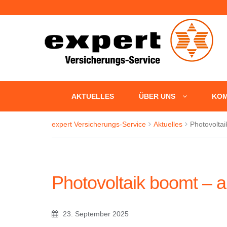
+++ Fün
AKTUELLES
ÜBER UNS
KOM
expert Versicherungs-Service
Aktuelles
Photovoltai
Photovoltaik boomt – a
23. September 2025