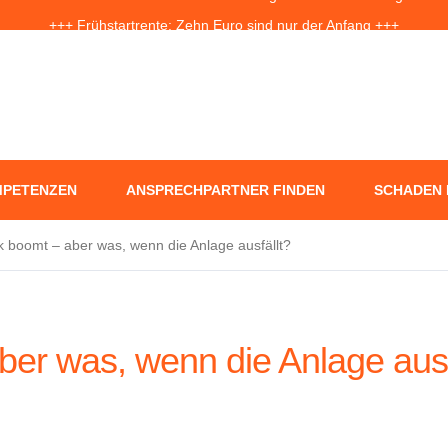
+++ Frühstartrente: Zehn Euro sind nur der Anfang +++
f Jahre nach der Ahrtal-Flut: Warum „Flutdemenz“ gefährlich werden 
+++ Eigenheim: Warum frühzeitige Planung Geld sparen kann +++
PETENZEN
ANSPRECHPARTNER FINDEN
SCHADEN
k boomt – aber was, wenn die Anlage ausfällt?
ber was, wenn die Anlage ausf