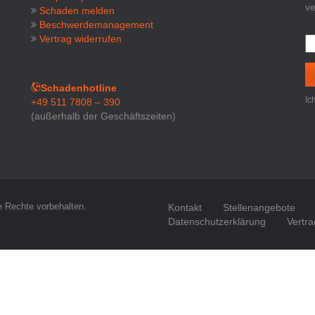
ve
Schaden melden
Beschwerdemanagement
Vertrag widerrufen
Schadenhotline
Ic
+49 511 7808 – 390
(außerhalb der Geschäftszeiten)
e Rechte vorbehalten.
Kontakt
Stellenangebote
Datenschutzerklärung
Vertra