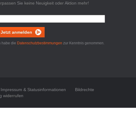
rpassen Sie keine Neuigkeit oder Aktion mehr!
Jetzt anmelden
h habe die
Datenschutzbestimmungen
zur Kenntnis genommen.
Impressum & Statusinformationen
Bildrechte
g widerrufen