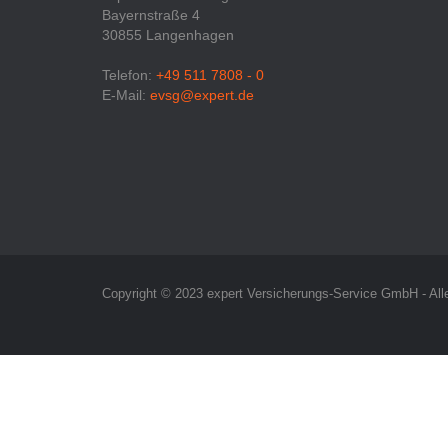
Bayernstraße 4
30855 Langenhagen
Telefon:
+49 511 7808 - 0
E-Mail:
evsg@expert.de
Copyright © 2023 expert Versicherungs-Service GmbH - All