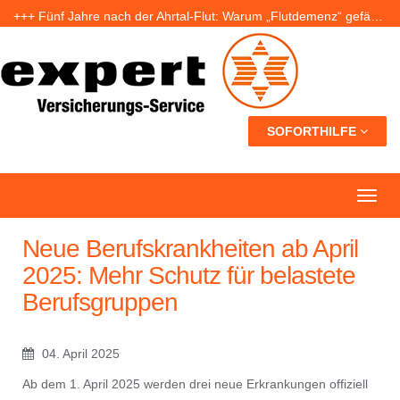
+++ Fünf Jahre nach der Ahrtal-Flut: Warum „Flutdemenz“ gefährlich werden kann +++
+++ Eigenheim: Warum frühzeitige Planung Geld sparen kann +++
+++ Urlaub ohne Sorgen: Was Nachbarn dürfen – und wer bei Schäden haftet +++
SOFORTHILFE
Neue Berufskrankheiten ab April
2025: Mehr Schutz für belastete
Berufsgruppen
04. April 2025
Ab dem 1. April 2025 werden drei neue Erkrankungen offiziell