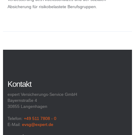
Absicherung für risikobelastete Berufsgruppen.
Kontakt
expert Versicherungs-Service GmbH
Bayernstraße 4
30855 Langenhagen
Telefon:
+49 511 7808 - 0
E-Mail:
evsg@expert.de