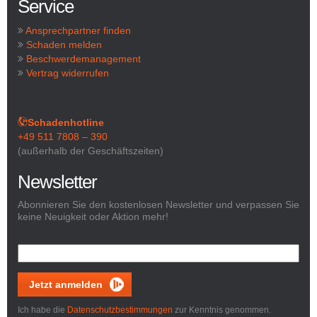
Service
Ansprechpartner finden
Schaden melden
Beschwerdemanagement
Vertrag widerrufen
Schadenhotline
+49 511 7808 – 390
(außerhalb der Geschäftszeiten)
Newsletter
Abonnieren Sie den kostenlosen Newsletter und verpassen Sie
keine Neuigkeit oder Aktion mehr!
Jetzt anmelden
Ich habe die
Datenschutzbestimmungen
zur Kenntnis genommen.