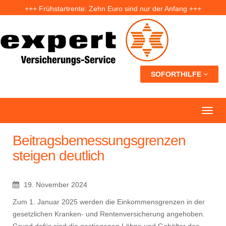
+++ Frühstartrente: Zehn Euro sind nur der Anfang +++
+++ Fünf Jahre nach der Ahrtal-Flut: Warum „Flutdemenz“ gefährlich werden kann +++
+++ Eigenheim: Warum frühzeitige Planung Geld sparen kann +++
SOFORTHILFE
Beitragsbemessungsgrenzen
steigen deutlich
19. November 2024
Zum 1. Januar 2025 werden die Einkommensgrenzen in der
gesetzlichen Kranken- und Rentenversicherung angehoben.