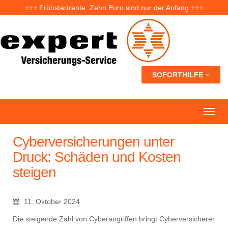
+++ Frühstartrente: Zehn Euro sind nur der Anfang +++
+++ Fünf Jahre nach der Ahrtal-Flut: Warum „Flutdemenz“ gefährlich werden kann +++
+++ Eigenheim: Warum frühzeitige Planung Geld sparen kann +++
SOFORTHILFE
Cyberversicherungen unter
Druck: Schäden und Kosten
steigen
11. Oktober 2024
Die steigende Zahl von Cyberangriffen bringt Cyberversicherer