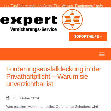
+++ Fünf Jahre nach der Ahrtal-Flut: Warum „Flutdemenz“ gefährlich werden kann +++
+++ Eigenheim: Warum frühzeitige Planung Geld sparen kann +++
+++ Urlaub ohne Sorgen: Was Nachbarn dürfen – und wer bei Schäden haftet +++
SOFORTHILFE
Forderungsausfalldeckung in der
Privathaftpflicht – Warum sie
unverzichtbar ist
08. Oktober 2024
Was passiert, wenn man selbst Opfer eines Schadens wird