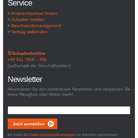
Service
Ansprechpartner finden
Schaden melden
Beschwerdemanagement
Vertrag widerrufen
Schadenhotline
+49 511 7808 – 390
(außerhalb der Geschäftszeiten)
Newsletter
Abonnieren Sie den kostenlosen Newsletter und verpassen Sie
keine Neuigkeit oder Aktion mehr!
Jetzt anmelden
Ich habe die
Datenschutzbestimmungen
zur Kenntnis genommen.