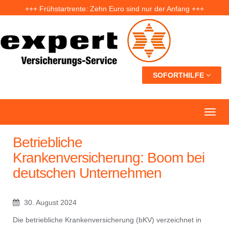
+++ Frühstartrente: Zehn Euro sind nur der Anfang +++
+++ Fünf Jahre nach der Ahrtal-Flut: Warum „Flutdemenz“ gefährlich werden kann +++
+++ Eigenheim: Warum frühzeitige Planung Geld sparen kann +++
SOFORTHILFE
Betriebliche
Krankenversicherung: Boom bei
deutschen Unternehmen
30. August 2024
Die betriebliche Krankenversicherung (bKV) verzeichnet in