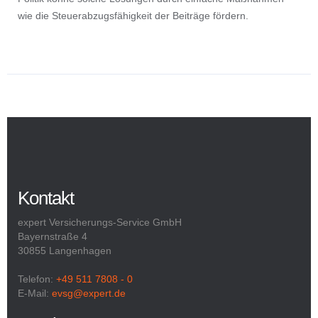
wie die Steuerabzugsfähigkeit der Beiträge fördern.
Kontakt
expert Versicherungs-Service GmbH
Bayernstraße 4
30855 Langenhagen
Telefon:
+49 511 7808 - 0
E-Mail:
evsg@expert.de