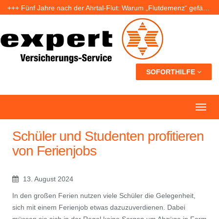
+++ Fünf Jahre nach der Ahrtal-Flut: Warum „Flutdemenz“ gefährlich werden kann +++
+++ Eigenheim: Warum frühzeitige Planung Geld sparen kann +++
+++ Urlaub ohne Sorgen: Was Nachbarn dürfen – und wer bei Schäden haftet +++
SOFORTHILFE
Schüler und Studenten profitieren
von Ferienjobs
13. August 2024
In den großen Ferien nutzen viele Schüler die Gelegenheit,
sich mit einem Ferienjob etwas dazuzuverdienen. Dabei