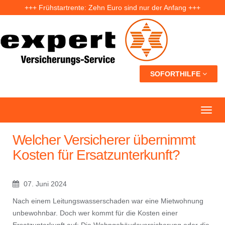
+++ Frühstartrente: Zehn Euro sind nur der Anfang +++
+++ Fünf Jahre nach der Ahrtal-Flut: Warum „Flutdemenz“ gefährlich werden kann +++
+++ Eigenheim: Warum frühzeitige Planung Geld sparen kann +++
SOFORTHILFE
Welcher Versicherer übernimmt
Kosten für Ersatzunterkunft?
07. Juni 2024
Nach einem Leitungswasserschaden war eine Mietwohnung
unbewohnbar. Doch wer kommt für die Kosten einer