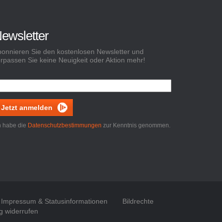
ewsletter
onnieren Sie den kostenlosen Newsletter und
rpassen Sie keine Neuigkeit oder Aktion mehr!
Jetzt anmelden
h habe die
Datenschutzbestimmungen
zur Kenntnis genommen.
Impressum & Statusinformationen
Bildrechte
g widerrufen