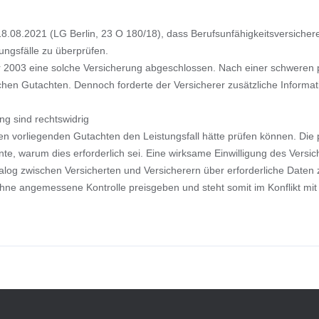
 18.08.2021 (LG Berlin, 23 O 180/18), dass Berufsunfähigkeitsversicher
ungsfälle zu überprüfen.
zer 2003 eine solche Versicherung abgeschlossen. Nach einer schweren 
schen Gutachten. Dennoch forderte der Versicherer zusätzliche Informa
g sind rechtswidrig
t den vorliegenden Gutachten den Leistungsfall hätte prüfen können. D
nte, warum dies erforderlich sei. Eine wirksame Einwilligung des Versic
alog zwischen Versicherten und Versicherern über erforderliche Daten
ohne angemessene Kontrolle preisgeben und steht somit im Konflikt mi