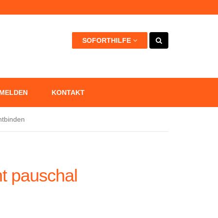
kann +++
SOFORTHILFE
 MELDEN
KONTAKT
ntbinden
ht pauschal