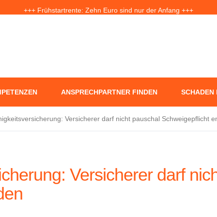
+++ Frühstartrente: Zehn Euro sind nur der Anfang +++
f Jahre nach der Ahrtal-Flut: Warum „Flutdemenz“ gefährlich werden 
+++ Eigenheim: Warum frühzeitige Planung Geld sparen kann +++
PETENZEN
ANSPRECHPARTNER FINDEN
SCHADEN
igkeitsversicherung: Versicherer darf nicht pauschal Schweigepflicht e
icherung: Versicherer darf nic
den