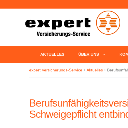
+++ Fün
AKTUELLES
ÜBER UNS
KOM
expert Versicherungs-Service
Aktuelles
Berufsunfäh
Berufsunfähigkeitsvers
Schweigepflicht entbin