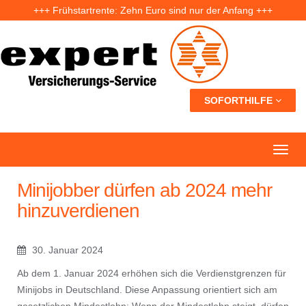
+++ Frühstartrente: Zehn Euro sind nur der Anfang +++
+++ Fünf Jahre nach der Ahrtal-Flut: Warum „Flutdemenz“ gefährlich werden kann +++
+++ Eigenheim: Warum frühzeitige Planung Geld sparen kann +++
SOFORTHILFE
Minijobber dürfen ab 2024 mehr
hinzuverdienen
30. Januar 2024
Ab dem 1. Januar 2024 erhöhen sich die Verdienstgrenzen für
Minijobs in Deutschland. Diese Anpassung orientiert sich am