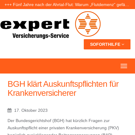
+++ Fünf Jahre nach der Ahrtal-Flut: Warum „Flutdemenz“ gefährlich werden kann +++
+++ Eigenheim: Warum frühzeitige Planung Geld sparen kann +++
+++ Urlaub ohne Sorgen: Was Nachbarn dürfen – und wer bei Schäden haftet +++
SOFORTHILFE
BGH klärt Auskunftspflichten für
Krankenversicherer
17. Oktober 2023
Der Bundesgerichtshof (BGH) hat kürzlich Fragen zur
Auskunftspflicht einer privaten Krankenversicherung (PKV)