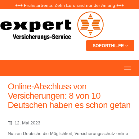
+++ Frühstartrente: Zehn Euro sind nur der Anfang +++
+++ Fünf Jahre nach der Ahrtal-Flut: Warum „Flutdemenz“ gefährlich werden kann +++
+++ Eigenheim: Warum frühzeitige Planung Geld sparen kann +++
SOFORTHILFE
Online-Abschluss von
Versicherungen: 8 von 10
Deutschen haben es schon getan
12. Mai 2023
Nutzen Deutsche die Möglichkeit, Versicherungsschutz online