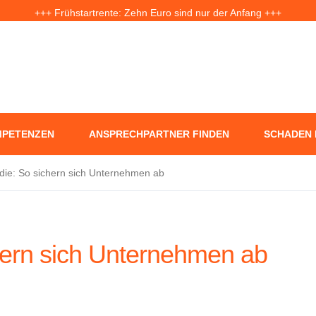
+++ Frühstartrente: Zehn Euro sind nur der Anfang +++
f Jahre nach der Ahrtal-Flut: Warum „Flutdemenz“ gefährlich werden 
+++ Eigenheim: Warum frühzeitige Planung Geld sparen kann +++
PETENZEN
ANSPRECHPARTNER FINDEN
SCHADEN
die: So sichern sich Unternehmen ab
hern sich Unternehmen ab