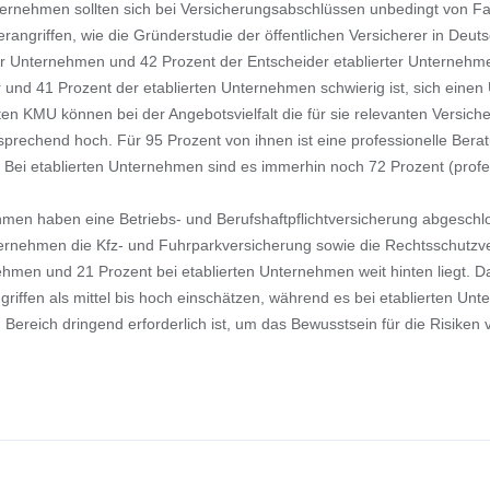
nternehmen sollten sich bei Versicherungsabschlüssen unbedingt von Fa
angriffen, wie die Gründerstudie der öffentlichen Versicherer in Deuts
er Unternehmen und 42 Prozent der Entscheider etablierter Unternehme
r und 41 Prozent der etablierten Unternehmen schwierig ist, sich eine
n KMU können bei der Angebotsvielfalt die für sie relevanten Versicheru
prechend hoch. Für 95 Prozent von ihnen ist eine professionelle Berat
 Bei etablierten Unternehmen sind es immerhin noch 72 Prozent (profes
men haben eine Betriebs- und Berufshaftpflichtversicherung abgeschlo
ternehmen die Kfz- und Fuhrparkversicherung sowie die Rechtsschutzvers
hmen und 21 Prozent bei etablierten Unternehmen weit hinten liegt. Da
iffen als mittel bis hoch einschätzen, während es bei etablierten Un
m Bereich dringend erforderlich ist, um das Bewusstsein für die Risik