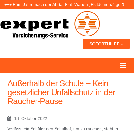
+++ Fünf Jahre nach der Ahrtal-Flut: Warum „Flutdemenz“ gefährlich werden kann +++
+++ Eigenheim: Warum frühzeitige Planung Geld sparen kann +++
+++ Urlaub ohne Sorgen: Was Nachbarn dürfen – und wer bei Schäden haftet +++
SOFORTHILFE
Außerhalb der Schule – Kein
gesetzlicher Unfallschutz in der
Raucher-Pause
18. Oktober 2022
Verlässt ein Schüler den Schulhof, um zu rauchen, steht er