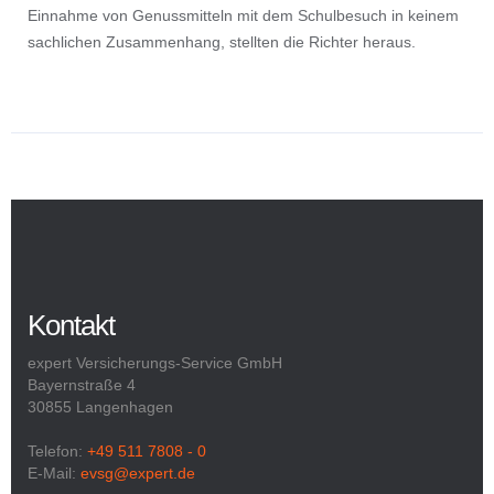
Einnahme von Genussmitteln mit dem Schulbesuch in keinem
sachlichen Zusammenhang, stellten die Richter heraus.
Kontakt
expert Versicherungs-Service GmbH
Bayernstraße 4
30855 Langenhagen
Telefon:
+49 511 7808 - 0
E-Mail:
evsg@expert.de