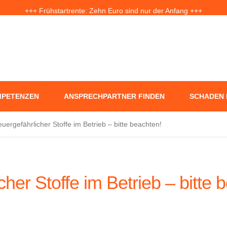
+++ Frühstartrente: Zehn Euro sind nur der Anfang +++
f Jahre nach der Ahrtal-Flut: Warum „Flutdemenz“ gefährlich werden 
+++ Eigenheim: Warum frühzeitige Planung Geld sparen kann +++
PETENZEN
ANSPRECHPARTNER FINDEN
SCHADEN
uergefährlicher Stoffe im Betrieb – bitte beachten!
her Stoffe im Betrieb – bitte 