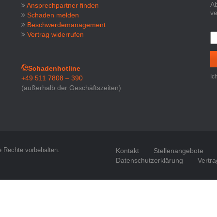
Ab
Ansprechpartner finden
ve
Schaden melden
Beschwerdemanagement
Vertrag widerrufen
Schadenhotline
Ic
+49 511 7808 – 390
(außerhalb der Geschäftszeiten)
e Rechte vorbehalten.
Kontakt
Stellenangebote
Datenschutzerklärung
Vertra