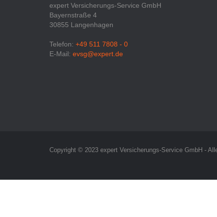
expert Versicherungs-Service GmbH
Bayernstraße 4
30855 Langenhagen
Telefon:
+49 511 7808 - 0
E-Mail:
evsg@expert.de
Copyright © 2023 expert Versicherungs-Service GmbH - All