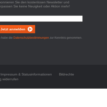
onnieren Sie den kostenlosen Newsletter und
rpassen Sie keine Neuigkeit oder Aktion mehr!
Jetzt anmelden
h habe die
Datenschutzbestimmungen
zur Kenntnis genommen.
Impressum & Statusinformationen
Bildrechte
g widerrufen