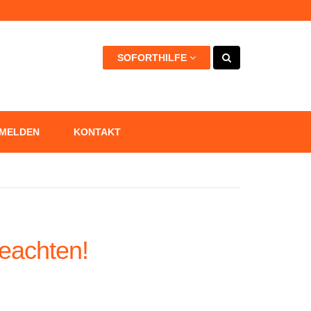
kann +++
SOFORTHILFE
 MELDEN
KONTAKT
beachten!