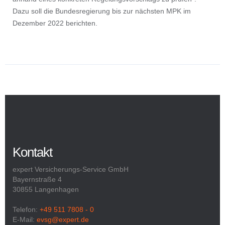
Dazu soll die Bundesregierung bis zur nächsten MPK im
Dezember 2022 berichten.
Kontakt
expert Versicherungs-Service GmbH
Bayernstraße 4
30855 Langenhagen
Telefon:
+49 511 7808 - 0
E-Mail:
evsg@expert.de