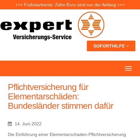
+++ Frühstartrente: Zehn Euro sind nur der Anfang +++
+++ Fünf Jahre nach der Ahrtal-Flut: Warum „Flutdemenz“ gefährlich werden kann +++
+++ Eigenheim: Warum frühzeitige Planung Geld sparen kann +++
SOFORTHILFE
Pflichtversicherung für
Elementarschäden:
Bundesländer stimmen dafür
14. Juni 2022
Die Einführung einer Elementarschaden-Pflichtversicherung