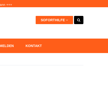
kann +++
et +++
SOFORTHILFE
 MELDEN
KONTAKT