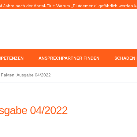
f Jahre nach der Ahrtal-Flut: Warum „Flutdemenz“ gefährlich werden 
+++ Eigenheim: Warum frühzeitige Planung Geld sparen kann +++
rlaub ohne Sorgen: Was Nachbarn dürfen – und wer bei Schäden haft
PETENZEN
ANSPRECHPARTNER FINDEN
SCHADEN
 Fakten, Ausgabe 04/2022
usgabe 04/2022