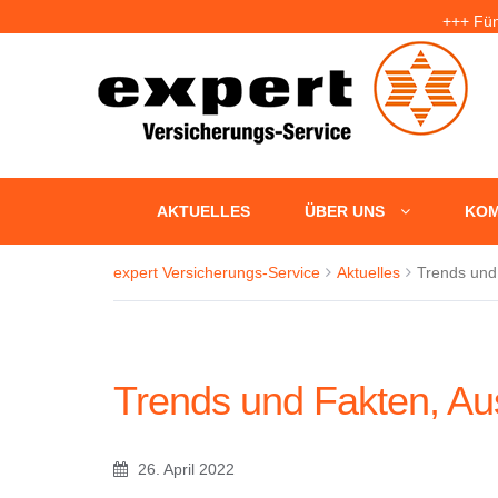
+++ Fün
+++ U
AKTUELLES
ÜBER UNS
KOM
expert Versicherungs-Service
Aktuelles
Trends und
Trends und Fakten, A
26. April 2022