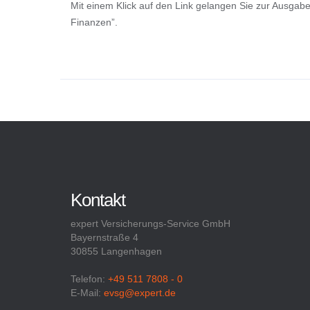
Mit einem Klick auf den Link gelangen Sie zur Ausgabe
Finanzen”.
Kontakt
expert Versicherungs-Service GmbH
Bayernstraße 4
30855 Langenhagen
Telefon:
+49 511 7808 - 0
E-Mail:
evsg@expert.de