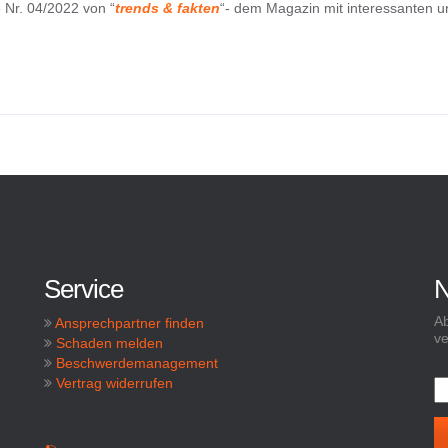
 Nr. 04/2022 von “
trends & fakten
“- dem Magazin mit interessanten u
Service
N
Ab
Ansprechpartner finden
ve
Schaden melden
Beschwerdemanagement
Vertrag widerrufen