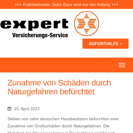
+++ Frühstartrente: Zehn Euro sind nur der Anfang +++
+++ Fünf Jahre nach der Ahrtal-Flut: Warum „Flutdemenz“ gefährlich werden kann +++
+++ Eigenheim: Warum frühzeitige Planung Geld sparen kann +++
SOFORTHILFE
Zunahme von Schäden durch
Naturgefahren befürchtet
15. April 2022
Sieben von zehn deutschen Hausbesitzern befürchten eine
Zunahme von Großschäden durch Naturgefahren. Die