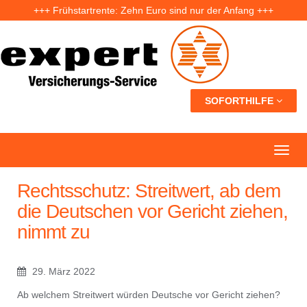
+++ Frühstartrente: Zehn Euro sind nur der Anfang +++
+++ Fünf Jahre nach der Ahrtal-Flut: Warum „Flutdemenz“ gefährlich werden kann +++
+++ Eigenheim: Warum frühzeitige Planung Geld sparen kann +++
SOFORTHILFE
Rechtsschutz: Streitwert, ab dem
die Deutschen vor Gericht ziehen,
nimmt zu
29. März 2022
Ab welchem Streitwert würden Deutsche vor Gericht ziehen?