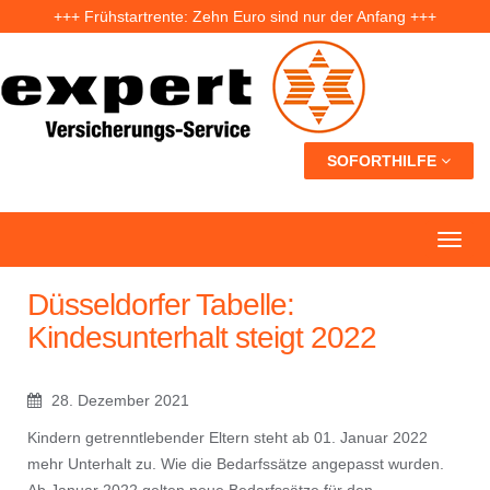
+++ Frühstartrente: Zehn Euro sind nur der Anfang +++
+++ Fünf Jahre nach der Ahrtal-Flut: Warum „Flutdemenz“ gefährlich werden kann +++
+++ Eigenheim: Warum frühzeitige Planung Geld sparen kann +++
SOFORTHILFE
Düsseldorfer Tabelle:
Kindesunterhalt steigt 2022
28. Dezember 2021
Kindern getrenntlebender Eltern steht ab 01. Januar 2022
mehr Unterhalt zu. Wie die Bedarfssätze angepasst wurden.