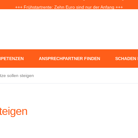
+++ Frühstartrente: Zehn Euro sind nur der Anfang +++
f Jahre nach der Ahrtal-Flut: Warum „Flutdemenz“ gefährlich werden 
+++ Eigenheim: Warum frühzeitige Planung Geld sparen kann +++
PETENZEN
ANSPRECHPARTNER FINDEN
SCHADEN
tze sollen steigen
teigen