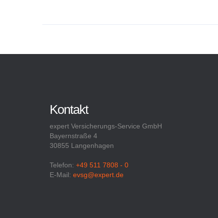
Kontakt
expert Versicherungs-Service GmbH
Bayernstraße 4
30855 Langenhagen
Telefon:
+49 511 7808 - 0
E-Mail:
evsg@expert.de