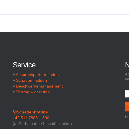
Service
N
Ab
Ansprechpartner finden
ve
Schaden melden
Beschwerdemanagement
Vertrag widerrufen
Schadenhotline
Ic
+49 511 7808 – 390
(außerhalb der Geschäftszeiten)