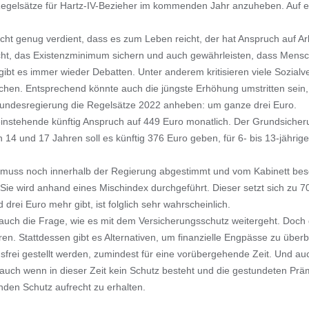
Regelsätze für Hartz-IV-Bezieher im kommenden Jahr anzuheben. Auf ein
nicht genug verdient, dass es zum Leben reicht, der hat Anspruch auf A
infacht, das Existenzminimum sichern und auch gewährleisten, dass Men
gibt es immer wieder Debatten. Unter anderem kritisieren viele Sozia
chen. Entsprechend könnte auch die jüngste Erhöhung umstritten sein, 
Bundesregierung die Regelsätze 2022 anheben: um ganze drei Euro.
leinstehende künftig Anspruch auf 449 Euro monatlich. Der Grundsicher
 14 und 17 Jahren soll es künftig 376 Euro geben, für 6- bis 13-jährig
e muss noch innerhalb der Regierung abgestimmt und vom Kabinett bes
e wird anhand eines Mischindex durchgeführt. Dieser setzt sich zu 7
rei Euro mehr gibt, ist folglich sehr wahrscheinlich.
keit auch die Frage, wie es mit dem Versicherungsschutz weitergeht. Do
en. Stattdessen gibt es Alternativen, um finanzielle Engpässe zu über
frei gestellt werden, zumindest für eine vorübergehende Zeit. Und auc
, auch wenn in dieser Zeit kein Schutz besteht und die gestundeten P
nden Schutz aufrecht zu erhalten.