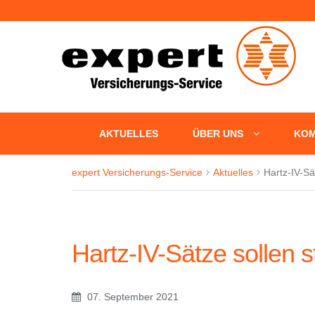
+++ Fün
AKTUELLES
ÜBER UNS
KOM
expert Versicherungs-Service
Aktuelles
Hartz-IV-Sä
Hartz-IV-Sätze sollen s
07. September 2021