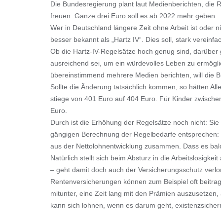
Die Bundesregierung plant laut Medienberichten, die 
freuen. Ganze drei Euro soll es ab 2022 mehr geben.
Wer in Deutschland längere Zeit ohne Arbeit ist oder 
besser bekannt als „Hartz IV“. Dies soll, stark vere
Ob die Hartz-IV-Regelsätze hoch genug sind, darüber 
ausreichend sei, um ein würdevolles Leben zu ermögli
übereinstimmend mehrere Medien berichten, will die 
Sollte die Änderung tatsächlich kommen, so hätten Al
stiege von 401 Euro auf 404 Euro. Für Kinder zwischen
Euro.
Durch ist die Erhöhung der Regelsätze noch nicht: Si
gängigen Berechnung der Regelbedarfe entsprechen: Si
aus der Nettolohnentwicklung zusammen. Dass es bald d
Natürlich stellt sich beim Absturz in die Arbeitslosig
– geht damit doch auch der Versicherungsschutz verlor
Rentenversicherungen können zum Beispiel oft beitrags
mitunter, eine Zeit lang mit den Prämien auszusetzen
kann sich lohnen, wenn es darum geht, existenzsicher