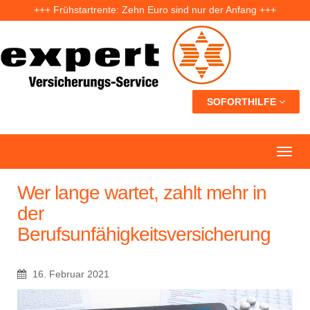
+++ Frühstartrente: Zehn Euro sind nur der Anfang +++
+++ Fünf Jahre nach der Ahrtal-Flut: Warum „Flutdemenz“ gefährlich werden kann +++
+++ Eigenheim: Warum frühzeitige Planung Geld sparen kann +++
SOFORTHILFE
Wer lange wartet, zahlt mehr in
der
Berufsunfähigkeitsversicherung
16. Februar 2021