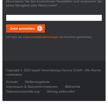
Abonnieren Sie den kostenlosen Newsletter und verpassen Sie
keine Neuigkeit oder Aktion mehr!
Jetzt anmelden
Ich habe die
Datenschutzbestimmungen
zur Kenntnis genommen.
Copyright © 2023 expert Versicherungs-Service GmbH - Alle Rechte
vorbehalten.
Kontakt
Stellenangebote
Impressum & Statusinformationen
Bildrechte
Datenschutzerklärung
Vertrag widerrufen