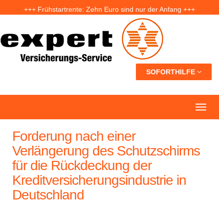
+++ Frühstartrente: Zehn Euro sind nur der Anfang +++
+++ Fünf Jahre nach der Ahrtal-Flut: Warum „Flutdemenz“ gefährlich werden kann +++
+++ Eigenheim: Warum frühzeitige Planung Geld sparen kann +++
SOFORTHILFE
Forderung nach einer
Verlängerung des Schutzschirms
für die Rückdeckung der
Kreditversicherungsindustrie in
Deutschland