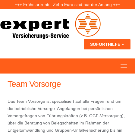
+++ Frühstartrente: Zehn Euro sind nur der Anfang +++
+++ Fünf Jahre nach der Ahrtal-Flut: Warum „Flutdemenz“ gefährlich werden kann +++
+++ Eigenheim: Warum frühzeitige Planung Geld sparen kann +++
SOFORTHILFE
Team Vorsorge
Das Team Vorsorge ist spezialisiert auf alle Fragen rund um
die betriebliche Vorsorge. Angefangen bei persönlichen
Vorsorgefragen von Führungskräften (z.B. GGF-Versorgung),
über die Beratung von Belegschaften im Rahmen der
Entgeltumwandlung und Gruppen-Unfallversicherung bis hin