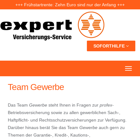
+++ Frühstartrente: Zehn Euro sind nur der Anfang +++
+++ Fünf Jahre nach der Ahrtal-Flut: Warum „Flutdemenz“ gefährlich werden kann +++
+++ Eigenheim: Warum frühzeitige Planung Geld sparen kann +++
SOFORTHILFE
Team Gewerbe
Das Team
Gewerbe
steht Ihnen in Fragen zur
profex
-
Betriebsversicherung sowie zu allen gewerblichen Sach-,
Haftpflicht- und Rechtsschutzversicherungen zur Verfügung.
Darüber hinaus berät Sie das Team
Gewerbe
auch gern zu
Themen der Garantie-, Kredit-, Kautions-,